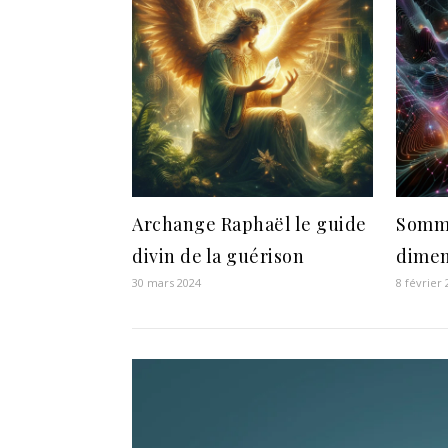
Archange Raphaël le guide
Somme
divin de la guérison
dimen
30 mars 2024
8 février